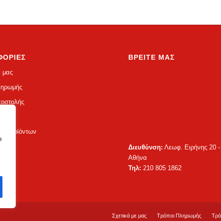
ΦΟΡΙΕΣ
ΒΡΕΙΤΕ ΜΑΣ
ε μας
ληρωμής
ποστολής
σης
ς Προϊόντων
e
Διευθύνση:
Λεωφ. Ειρήνης 20 -
Αθήνα
Τηλ:
210 805 1862
Σχετικά με μας
Τρόποι Πληρωμής
Τρό