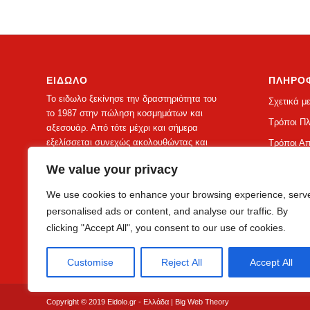
ΕΙΔΩΛΟ
ΠΛΗΡΟ
Το ειδωλο ξεκίνησε την δραστηριότητα του
Σχετικά μ
το 1987 στην πώληση κοσμημάτων και
Τρόποι Π
αξεσουάρ. Από τότε μέχρι και σήμερα
εξελίσσεται συνεχώς ακολουθώντας και
Τρόποι Α
στηρίζοντας τις ανάγκες των
Όροι Χρή
We value your privacy
καταναλωτών δείχνοντας απόλυτη
Επιστροφέ
προσήλωση στην άψογη εξυπηρέτηση του
We use cookies to enhance your browsing experience, serv
πελάτη.
personalised ads or content, and analyse our traffic. By
clicking "Accept All", you consent to our use of cookies.
Customise
Reject All
Accept All
Copyright © 2019 Eidolo.gr - Ελλάδα |
Big Web Theory