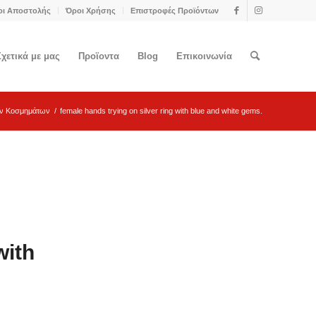
οι Αποστολής
Όροι Χρήσης
Επιστροφές Προϊόντων
Σχετικά με μας
Προϊοντα
Blog
Επικοινωνία
ν Κοσμημάτων
/
female hands trying on silver ring with blue and white gems.
with