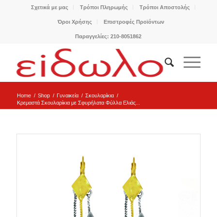
Σχετικά με μας
Τρόποι Πληρωμής
Τρόποι Αποστολής
Όροι Χρήσης
Επιστροφές Προϊόντων
Παραγγελίες: 210-8051862
Home
/
Shop
/
Γυναικεία
/
Σκουλαρίκια
/
Κρεμαστά Σκουλαρίκια με Σφυρήλατα Φύλλα Ελιάς...