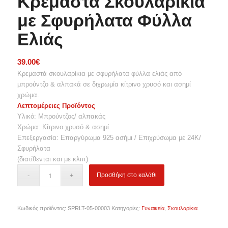
Κρεμαστά Σκουλαρίκια
με Σφυρήλατα Φύλλα
Ελιάς
39.00
€
Κρεμαστά σκουλαρίκια με σφυρήλατα φύλλα ελιάς από
μπρούντζο & αλπακά σε διχρωμία κίτρινο χρυσό και ασημί
χρώμα.
Λεπτομέρειες Προϊόντος
Υλικό: Μπρούντζος/ αλπακάς
Χρώμα: Κίτρινο χρυσό & ασημί
Επεξεργασία: Επαργύρωμα 925 ασήμι / Επιχρύσωμα με 24Κ/
Σφυρήλατα
(διατίθενται και με κλιπ)
Προσθήκη στο καλάθι
Κωδικός προϊόντος:
SPRLT-05-00003
Κατηγορίες:
Γυναικεία
,
Σκουλαρίκια