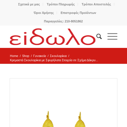
Σχετικά με μας
Τρόποι Πληρωμής
Τρόποι Αποστολής
Όροι Χρήσης
Επιστροφές Προϊόντων
Παραγγελίες: 210-8051862
Home
/
Shop
/
Γυναικεία
/
Σκουλαρίκια
/
Κρεμαστά Σκουλαρίκια με Σφυρήλατα Στοιχεία σε Σχήμα Δάκρυ...