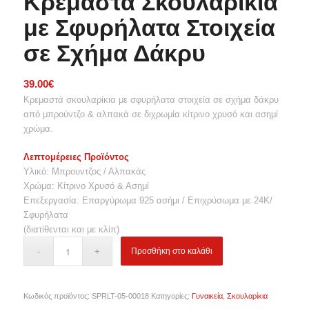
Κρεμαστά Σκουλαρίκια
με Σφυρήλατα Στοιχεία
σε Σχήμα Δάκρυ
39.00
€
Κρεμαστά σκουλαρίκια με σφυρήλατα στοιχεία σε σχήμα δάκρυ
από μπρούντζο & αλπακά σε διχρωμία κίτρινο χρυσό και ασημί
χρώμα.
Λεπτομέρειες Προϊόντος
Υλικό: Μπρουντζος / Αλπακάς
Χρώμα: Κίτρινο Χρυσό & Ασημί
Επεξεργασία: Επαργύρωμα 925 ασήμι / Επιχρύσωμα με 24Κ/
Σφυρήλατα
(διατίθενται και με κλίπ)
Προσθήκη στο καλάθι
Κωδικός προϊόντος:
SPRLT-05-00018
Κατηγορίες:
Γυναικεία
,
Σκουλαρίκια