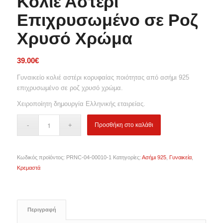
Κολιέ Αστέρι
Επιχρυσωμένο σε Ροζ
Χρυσό Χρώμα
39.00
€
Γυναικείο κολιέ αστέρι κορυφαίας ποιότητας από ασήμι 925
επιχρυσωμένο σε ροζ χρυσό χρώμα.
Χειροποίητη δημουργία Ελληνικής εταιρείας.
Προσθήκη στο καλάθι
Κωδικός προϊόντος:
PRNC-04-00010-1
Κατηγορίες:
Ασήμι 925
,
Γυναικεία
,
Κρεμαστά
Περιγραφή