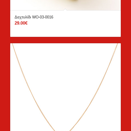
Δαχτυλίδι WO-03-0016
29.00
€