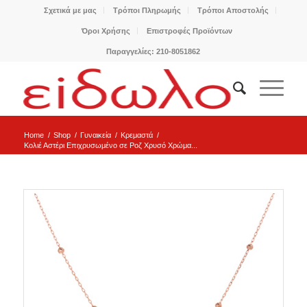
Σχετικά με μας
Τρόποι Πληρωμής
Τρόποι Αποστολής
Όροι Χρήσης
Επιστροφές Προϊόντων
Παραγγελίες: 210-8051862
Home
/
Shop
/
Γυναικεία
/
Κρεμαστά
/
Κολιέ Αστέρι Επιχρυσωμένο σε Ροζ Χρυσό Χρώμα...