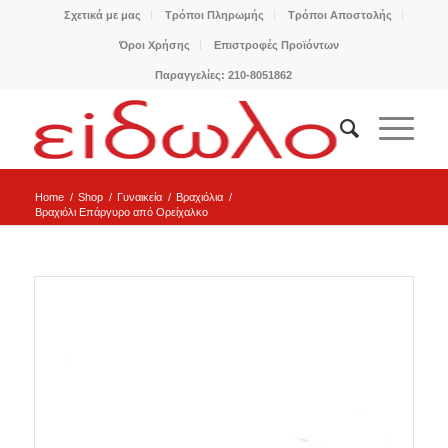
Σχετικά με μας
Τρόποι Πληρωμής
Τρόποι Αποστολής
Όροι Χρήσης
Επιστροφές Προϊόντων
Παραγγελίες: 210-8051862
Home
/
Shop
/
Γυναικεία
/
Βραχιόλια
/
Βραχιόλι Επάργυρο από Ορείχαλκο