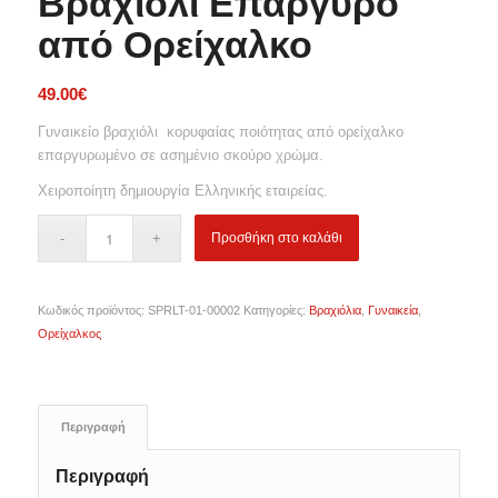
Βραχιόλι Επάργυρο
από Ορείχαλκο
49.00
€
Γυναικείο βραχιόλι κορυφαίας ποιότητας από ορείχαλκο
επαργυρωμένο σε ασημένιο σκούρο χρώμα.
Χειροποίητη δημιουργία Ελληνικής εταιρείας.
Προσθήκη στο καλάθι
Κωδικός προϊόντος:
SPRLT-01-00002
Κατηγορίες:
Βραχιόλια
,
Γυναικεία
,
Ορείχαλκος
Περιγραφή
Περιγραφή