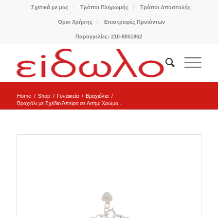
Σχετικά με μας
Τρόποι Πληρωμής
Τρόποι Αποστολής
Όροι Χρήσης
Επιστροφές Προϊόντων
Παραγγελίες: 210-8051862
Home
/
Shop
/
Γυναικεία
/
Βραχιόλια
/
Βραχιόλι με Σχέδιο Άπειρο σε Ασημί Χρώμα...