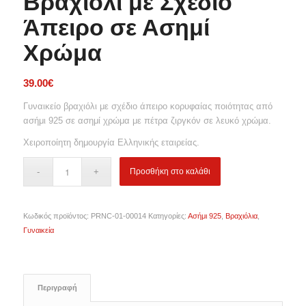
Βραχιόλι με Σχέδιο
Άπειρο σε Ασημί
Χρώμα
39.00
€
Γυναικείο βραχιόλι με σχέδιο άπειρο κορυφαίας ποιότητας από
ασήμι 925 σε ασημί χρώμα με πέτρα ζιργκόν σε λευκό χρώμα.
Χειροποίητη δημουργία Ελληνικής εταιρείας.
Προσθήκη στο καλάθι
Κωδικός προϊόντος:
PRNC-01-00014
Κατηγορίες:
Ασήμι 925
,
Βραχιόλια
,
Γυναικεία
Περιγραφή