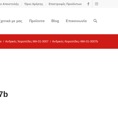
οι Αποστολής
Όροι Χρήσης
Επιστροφές Προϊόντων
Σχετικά με μας
Προϊοντα
Blog
Επικοινωνία
e
/
Ανδρικές Χειροπέδες MA-01-0007
/
Ανδρικές-Χειροπέδες–MA-01-0007b
7b