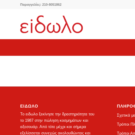
Παραγγελίες: 210-8051862
ΕΙΔΩΛΟ
ΠΛΗΡΟ
Το ειδωλο ξεκίνησε την δραστηριότητα του
Σχετικά μ
το 1987 στην πώληση κοσμημάτων και
Τρόποι Π
αξεσουάρ. Από τότε μέχρι και σήμερα
εξελίσσεται συνεχώς ακολουθώντας και
Τρόποι Α