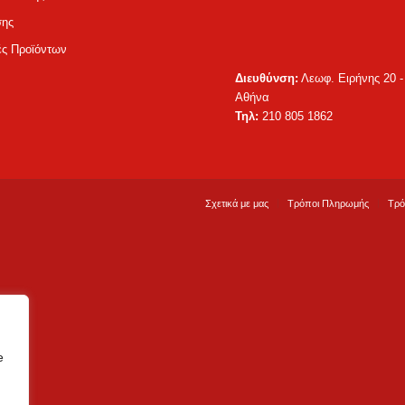
σης
ς Προϊόντων
Διευθύνση:
Λεωφ. Ειρήνης 20 -
Αθήνα
Τηλ:
210 805 1862
Σχετικά με μας
Τρόποι Πληρωμής
Τρό
e